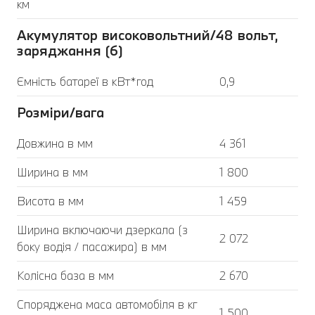
км
Акумулятор високовольтний/48 вольт,
заряджання (6)
Ємність батареї в кВт*год
0,9
Розміри/вага
Довжина в мм
4 361
Ширина в мм
1 800
Висота в мм
1 459
Ширина включаючи дзеркала (з
2 072
боку водія / пасажира) в мм
Колісна база в мм
2 670
Споряджена маса автомобіля в кг
1 500