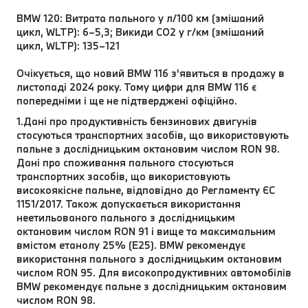
BMW 120: Витрата пального у л/100 км (змішаний
цикл, WLTP): 6–5,3; Викиди CO2 у г/км (змішаний
цикл, WLTP): 135–121
Очікується, що новий BMW 116 з'явиться в продажу в
листопаді 2024 року. Тому цифри для BMW 116 є
попередніми і ще не підтверджені офіційно.
1.Дані про продуктивність бензинових двигунів
стосуються транспортних засобів, що використовують
пальне з дослідницьким октановим числом RON 98.
Дані про споживання пального стосуються
транспортних засобів, що використовують
високоякісне пальне, відповідно до Регламенту ЄС
1151/2017. Також допускається використання
неетильованого пального з дослідницьким
октановим числом RON 91 і вище та максимальним
вмістом етанолу 25% (E25). BMW рекомендує
використання пального з дослідницьким октановим
числом RON 95. Для високопродуктивних автомобілів
BMW рекомендує пальне з дослідницьким октановим
числом RON 98.