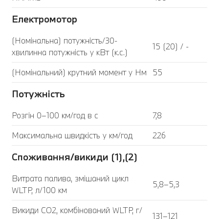
Електромотор
(Номінальна) потужність/30-
15 (20) / -
хвилинна потужність у кВт (к.с.)
(Номінальний) крутний момент у Нм
55
Потужність
Розгін 0–100 км/год в с
7,8
Максимальна швидкість у км/год
226
Споживання/викиди (1),(2)
Витрата палива, змішаний цикл
5,8–5,3
WLTP, л/100 км
Викиди CO2, комбінований WLTP, г/
131–121