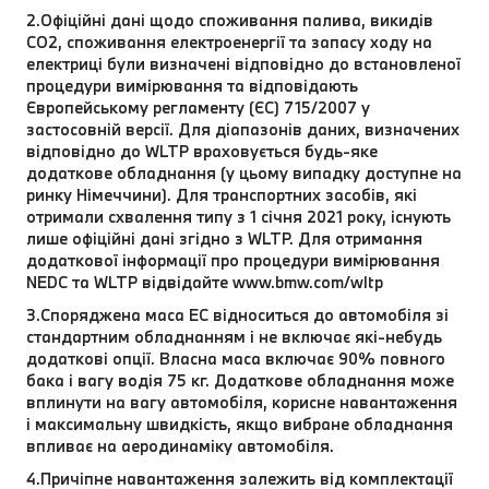
2.Офіційні дані щодо споживання палива, викидів
CO2, споживання електроенергії та запасу ходу на
електриці були визначені відповідно до встановленої
процедури вимірювання та відповідають
Європейському регламенту (ЄС) 715/2007 у
застосовній версії. Для діапазонів даних, визначених
відповідно до WLTP враховується будь-яке
додаткове обладнання (у цьому випадку доступне на
ринку Німеччини). Для транспортних засобів, які
отримали схвалення типу з 1 січня 2021 року, існують
лише офіційні дані згідно з WLTP. Для отримання
додаткової інформації про процедури вимірювання
NEDC та WLTP відвідайте www.bmw.com/wltp
3.Споряджена маса EC відноситься до автомобіля зі
стандартним обладнанням і не включає які-небудь
додаткові опції. Власна маса включає 90% повного
бака і вагу водія 75 кг. Додаткове обладнання може
вплинути на вагу автомобіля, корисне навантаження
і максимальну швидкість, якщо вибране обладнання
впливає на аеродинаміку автомобіля.
4.Причіпне навантаження залежить від комплектації