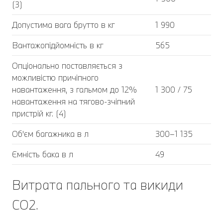
(3)
Допустима вага брутто в кг
1 990
Вантажопідйомність в кг
565
Опціонально поставляється з
можливістю причіпного
навантаження, з гальмом до 12%
1 300 / 75
навантаження на тягово-зчіпний
пристрій кг. (4)
Об'єм багажника в л
300–1 135
Ємність бака в л
49
Витрата пального та викиди
CO2.