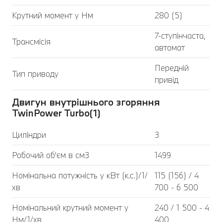
Крутний момент у Нм
280 (5)
7-ступінчаста,
Трансмісія
автомат
Передній
Тип приводу
привід
Двигун внутрішнього згоряння
TwinPower Turbo(1)
Циліндри
3
Робочий об'єм в см3
1499
Номінальна потужність у кВт (к.с.)/1/
115 (156) / 4
хв
700 - 6 500
Номінальний крутний момент у
240 / 1 500 - 4
Нм/1/хв
400