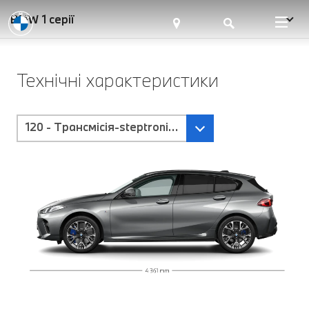
BMW 1 серії
Технічні характеристики
120 - Tрансмісія-steptronic-з-подвійним-зчепленн