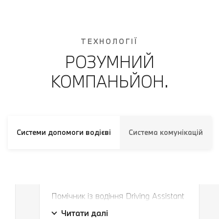
ТЕХНОЛОГІЇ
РОЗУМНИЙ
КОМПАНЬЙОН.
Системи допомоги водієві
Система комунікацій
Завжди в правильній смузі і на
правильній дистанції.
Помічник із водіння Driving Assistant
Завжди в правильній смузі і на
Professional безпечно утримує ваш
Читати далі
правильній дистанції.