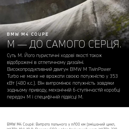
BMW M4 COUPЕ
М — ДО САМОГО СЕРЦЯ.
Суть M. Його пуристичні ходові якості також
відображені в атлетичному дизайні.
Високопродуктивний двигун BMW M TwinPower
Turbo не може не вражати своєю потужністю у 353
кВт (480 к.с.). Він випромінює потужність завдяки
задньому приводу, механічній 6-ступінчастій коробці
передач M і специфічній підвісці M.
BMW M4 Coupé: Витрата пального у л/100 км (змішаний цикл,