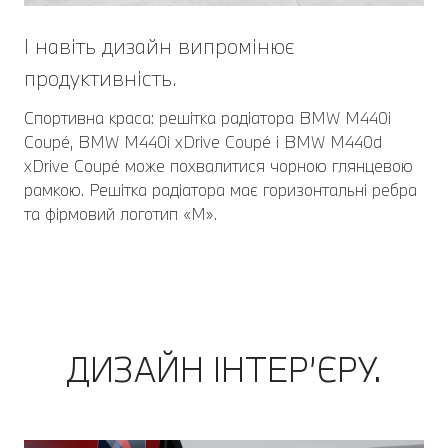
І навіть дизайн випромінює
продуктивність.
Спортивна краса: решітка радіатора BMW M440i
Coupé, BMW M440i xDrive Coupé і BMW M440d
xDrive Coupé може похвалитися чорною глянцевою
рамкою. Решітка радіатора має горизонтальні ребра
та фірмовий логотип «M».
ДИЗАЙН ІНТЕР’ЄРУ.