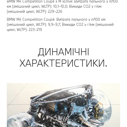
BMW M4 Competition Coupé з M xDrive: Витрата пального у л/100
км (змішаний цикл, WLTP): 10,1–10,0; Викиди CO2 у г/км
(змішаний цикл, WLTP): 229–226
BMW M4 Competition Coupé: Витрата пального у л/100 км
(змішаний цикл, WLTP): 9,9–9,7; Викиди CO2 у г/км (змішаний
цикл, WLTP): 223–219
ДИНАМІЧНІ
ХАРАКТЕРИСТИКИ.