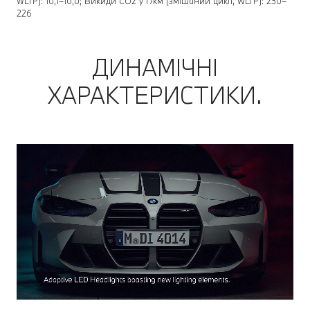
WLTP): 10,1–10,0; Викиди CO2 у г/км (змішаний цикл, WLTP): 230–
226
ДИНАМІЧНІ
ХАРАКТЕРИСТИКИ.