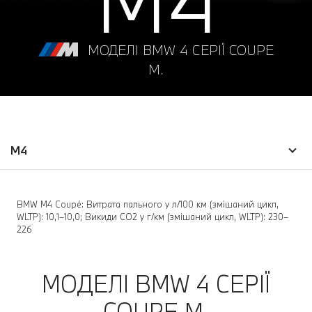
МОДЕЛІ BMW 4 СЕРІЇ COUPE
M.
M4
BMW M4 Coupé: Витрата пального у л/100 км (змішаний цикл,
WLTP): 10,1–10,0; Викиди CO2 у г/км (змішаний цикл, WLTP): 230–
226
МОДЕЛІ BMW 4 СЕРІЇ
COUPЕ M.