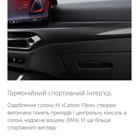
Гармонійний спортивний інтер'єр.
Оздоблення салону M «Carbon Fibre» створює
витончену панель приладів і центральну консоль в
салоні, надаючи вашому BMW M ще більше
спортивного вигляду.