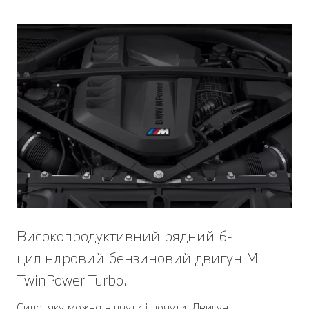
Високопродуктивний рядний 6-
циліндровий бензиновий двигун M
TwinPower Turbo.
Сила, яку можна відчути і почути. Двигун