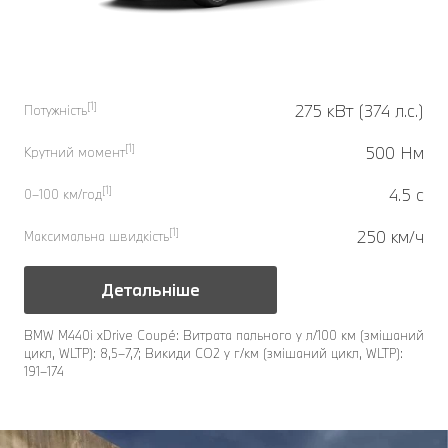
[1]
275 кВт (374 л.с.)
Потужність
[1]
500 Нм
Крутний момент
[1]
4.5 с
0–100 км/год
[1]
250 км/ч
Максимальна швидкість
Детальніше
BMW M440i xDrive Coupé: Витрата пального у л/100 км (змішаний
цикл, WLTP): 8,5–7,7; Викиди CO2 у г/км (змішаний цикл, WLTP):
191–174