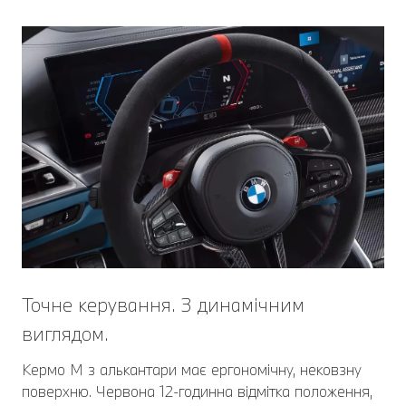
Точне керування. З динамічним
виглядом.
Кермо М з алькантари має ергономічну, нековзну
поверхню. Червона 12-годинна відмітка положення,