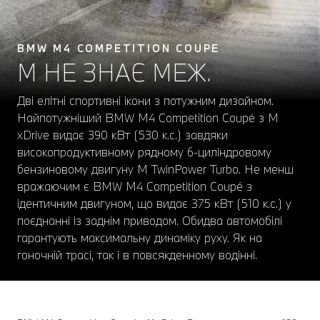
BMW M4 COMPETITION COUPЕ
M НЕ ЗНАЄ МЕЖ.
Дві елітні спортивні ікони з потужним дизайном.
Найпотужніший BMW M4 Competition Coupé з M
xDrive видає 390 кВт (530 к.с.) завдяки
високопродуктивному рядному 6-циліндровому
бензиновому двигуну M TwinPower Turbo. Не менш
вражаючим є BMW M4 Competition Coupé з
ідентичним двигуном, що видає 375 кВт (510 к.с.) у
поєднанні із заднім приводом. Обидва автомобілі
гарантують максимальну динаміку руху. Як на
гоночній трасі, так і в повсякденному водінні.