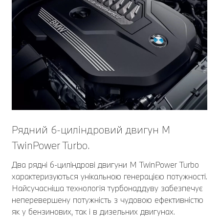
Рядний 6-циліндровий двигун М
TwinPower Turbo.
Два рядні 6-циліндрові двигуни M TwinPower Turbo
характеризуються унікальною генерацією потужності.
Найсучасніша технологія турбонаддуву забезпечує
неперевершену потужність з чудовою ефективністю
як у бензинових, так і в дизельних двигунах.