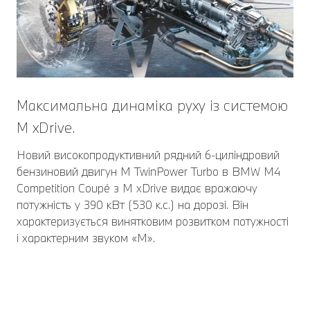
Максимальна динаміка руху із системою
M xDrive.
Новий високопродуктивний рядний 6-циліндровий
бензиновий двигун M TwinPower Turbo в BMW M4
Competition Coupé з M xDrive видає вражаючу
потужність у 390 кВт (530 к.с.) на дорозі. Він
характеризується винятковим розвитком потужності
і характерним звуком «М».