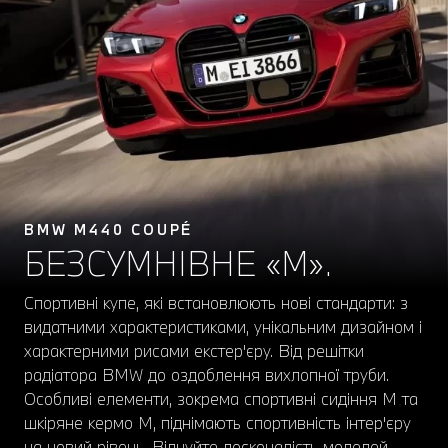
BMW M440 COUPÉ
БЕЗСУМНІВНЕ «М».
Спортивні купе, які встановлюють нові стандарти: з
видатними характеристиками, унікальним дизайном і
характерними рисами екстер'єру. Від решітки
радіатора BMW до оздоблення вихлопної труби.
Особливі елементи, зокрема спортивні сидіння M та
шкіряне кермо M, піднімають спортивність інтер'єру
на новий рівень. Відчуйте досконалість моделей