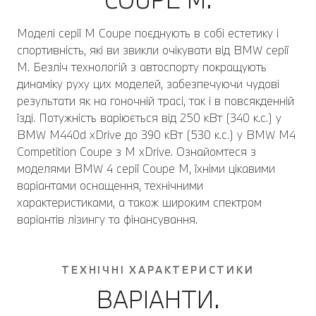
Моделі серії M Coupе поєднують в собі естетику і
спортивність, які ви звикли очікувати від BMW серії
M. Безліч технологій з автоспорту покращують
динаміку руху цих моделей, забезпечуючи чудові
результати як на гоночній трасі, так і в повсякденній
їзді. Потужність варіюється від 250 кВт (340 к.с.) у
BMW M440d xDrive до 390 кВт (530 к.с.) у BMW M4
Competition Coupе з M xDrive. Ознайомтеся з
моделями BMW 4 серії Coupe M, їхніми цікавими
варіантами оснащення, технічними
характеристиками, а також широким спектром
варіантів лізингу та фінансування.
ТЕХНІЧНІ ХАРАКТЕРИСТИКИ
ВАРІАНТИ.