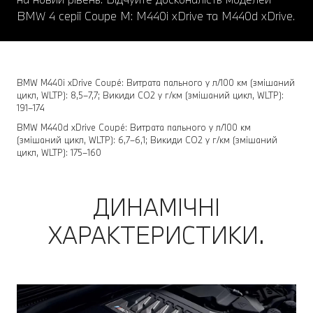
BMW 4 серії Coupе M: M440i xDrive та M440d xDrive.
BMW M440i xDrive Coupé: Витрата пального у л/100 км (змішаний
цикл, WLTP): 8,5–7,7; Викиди CO2 у г/км (змішаний цикл, WLTP):
191–174
BMW M440d xDrive Coupé: Витрата пального у л/100 км
(змішаний цикл, WLTP): 6,7–6,1; Викиди CO2 у г/км (змішаний
цикл, WLTP): 175–160
ДИНАМІЧНІ
ХАРАКТЕРИСТИКИ.