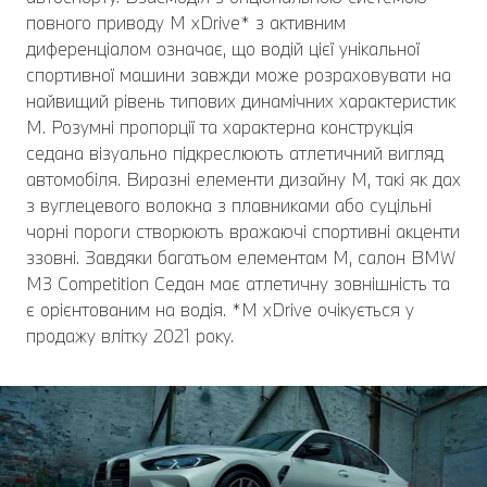
повного приводу M xDrive* з активним
диференціалом означає, що водій цієї унікальної
спортивної машини завжди може розраховувати на
найвищий рівень типових динамічних характеристик
M. Розумні пропорції та характерна конструкція
седана візуально підкреслюють атлетичний вигляд
автомобіля. Виразні елементи дизайну M, такі як дах
з вуглецевого волокна з плавниками або суцільні
чорні пороги створюють вражаючі спортивні акценти
ззовні. Завдяки багатьом елементам M, салон BMW
M3 Competition Седан має атлетичну зовнішність та
є орієнтованим на водія. *M xDrive очікується у
продажу влітку 2021 року.