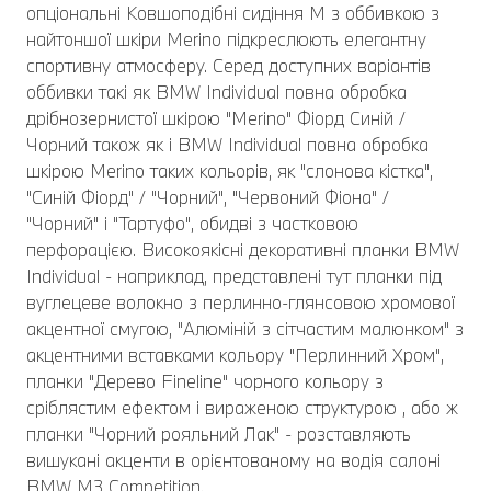
опціональні Ковшоподібні сидіння M з оббивкою з
найтоншої шкіри Merino підкреслюють елегантну
спортивну атмосферу. Серед доступних варіантів
оббивки такі як BMW Individual повна обробка
дрібнозернистої шкірою "Merino" Фіорд Синій /
Чорний також як і BMW Individual повна обробка
шкірою Merino таких кольорів, як "слонова кістка",
"Синій Фіорд" / "Чорний", "Червоний Фіона" /
"Чорний" і "Тартуфо", обидві з частковою
перфорацією. Високоякісні декоративні планки BMW
Individual - наприклад, представлені тут планки під
вуглецеве волокно з перлинно-глянсовою хромової
акцентної смугою, "Алюміній з сітчастим малюнком" з
акцентними вставками кольору "Перлинний Хром",
планки "Дерево Fineline" чорного кольору з
сріблястим ефектом і вираженою структурою , або ж
планки "Чорний рояльний Лак" - розставляють
вишукані акценти в орієнтованому на водія салоні
BMW M3 Competition.