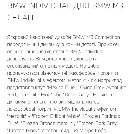
BMW INDIVIDUAL ДЛЯ BMW М3
СЕДАН.
Яскравий і виразний дизайн BMW M3 Competition
передає міць і динаміку в кожній деталі. Вражаючі
опції оснащення від ательє BMW Individual
дозволяють Вам додатково підкреслити
ексклюзивний атлетизм моделі. На вибір
пропонуються різноманітні лакофарбові покриття
BMW Individual з ефектом "металік" - як, наприклад,
представлені тут "Mexico Blue", "Oxide Grey, Aventurin
Red, Tanzanite Blue" або "Dravit Grey". Не менш
динамічно і елегантно виглядають матові
лакофарбові покриття BMW Individual з ефектом
"металік" - "Frozen Brilliant White", "Frozen Portimao
Blue", "Frozen Orange metallic", "Frozen Dark Grey" і
"Frozen Black". У салоні сидіння M Sport або