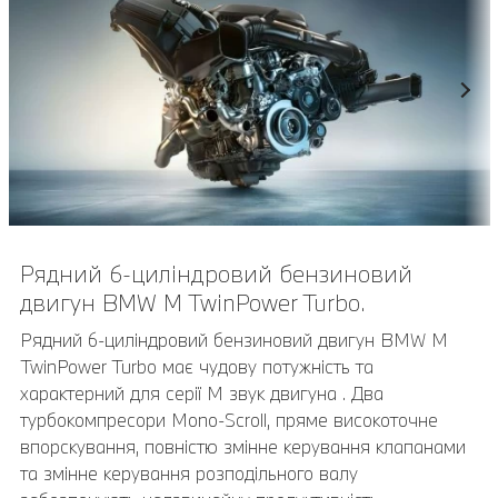
Рядний 6-циліндровий бензиновий
Бічні «зябра» М.
двигун BMW M TwinPower Turbo.
Характерні бічні «зябра» M з позначенням моделі, які
додають яскраво вираженого тривимірного
Рядний 6-циліндровий бензиновий двигун BMW M
спортивного вигляду, підкреслюють потенціал
TwinPower Turbo має чудову потужність та
автомобіля та надають приємне передчуття насолоди
характерний для серії М звук двигуна . Два
від водіння. Вони ілюструють динамічне поєднання
турбокомпресори Mono-Scroll, пряме високоточне
технічної досконалості та захоплюючого дизайну, що є
впорскування, повністю змінне керування клапанами
невід’ємним для автомобілів M з першого дня.
та змінне керування розподільного валу