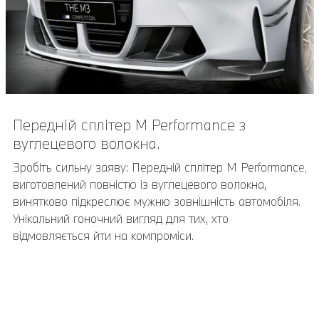
Передній сплітер M Performance з
Декоративні планки M Performance з
вуглецевого волокна.
вуглецевого волокна.
Зробіть сильну заяву: Передній сплітер M Performance,
Візуальне захоплення: Декоративні планки M
виготовлений повністю із вуглецевого волокна,
Performance повністю виготовлені з вуглецевого
винятково підкреслює мужню зовнішність автомобіля.
волокна з відкритими порами. Спеціальна обробка
Унікальний гоночний вигляд для тих, хто
декоративних панелей не тільки надає їм особливо
відмовляється йти на компроміси.
вражаючий вигляд, але й приємні відчуття. Для
максимально спортивного вигляду інтер’єру вашого
автомобіля.