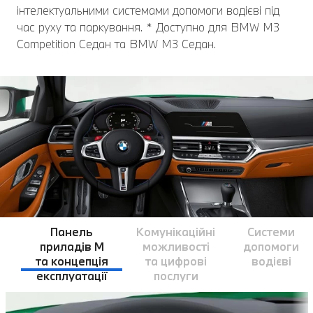
інтелектуальними системами допомоги водієві під
час руху та паркування. * Доступно для BMW M3
Competition Седан та BMW M3 Седан.
Панель
Комунікаційні
Системи
приладів M
можливості
допомоги
та концепція
та цифрові
водієві
експлуатації
послуги