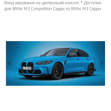
блоці керування на центральній консолі. * Доступно
пристроях.
активним захистом від бічних зіткнень.
для BMW M3 Competition Седан та BMW M3 Седан.