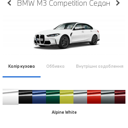
BMW M3 Competition Седан
Колір кузова
Оббивка
Внутрішнє оздоблення
Alpine White
Alpine White
Alpine White
Alpine White