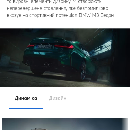
та виразні елементи дизайну M створюють
неперевершене ставлення, яке безпомилково
вказує на спортивний потенціал BMW M3 Седан.
Динаміка
Дизайн