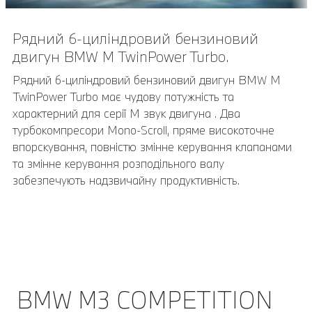
Рядний 6-циліндровий бензиновий
Дизайн бічної частини.
двигун BMW M TwinPower Turbo.
Завдяки чітко розрахованим пропорціям та
характерній чотиридверній конструкції седана:
Рядний 6-циліндровий бензиновий двигун BMW M
передня частина, салон та задня частина, формально
TwinPower Turbo має чудову потужність та
та впізнавано розділені — силует BMW M3
характерний для серії М звук двигуна . Два
Competition Седан створює динамічний та спритний
турбокомпресори Mono-Scroll, пряме високоточне
вигляд. Чорний дах з вуглецевого волокна та,
впорскування, повністю змінне керування клапанами
натхненна автоспортом, аеродинамічно оптимізована
та змінне керування розподільного валу
зона порогів притискають корпус автомобіля ще
забезпечують надзвичайну продуктивність.
ближче до дороги, як оптично, так і фізично. Разом з
«жабрами» з логотипом моделі та вражаючими
кованими колесами M з композитними гальмами M,
динамічно оформлені зовнішні дзеркала у типовому
дизайні M з двома плавниками створюють додаткові
спортивні акценти.
BMW M3 COMPETITION