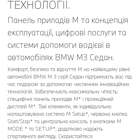
ТЕХНОЛОГІЇ.
Панель приладів M та концепція
експлуатації, цифрові послуги та
системи допомоги водієві в
автомобілях BMW M3 Седан.
Комфорт, безпека та відчуття M на найвищому рівні:
автомобілі BMW M 3 серії Седан підтримують вас під
час подорожі за допомогою численних інноваційних
технологій. Забезпечують максимальну чіткість:
специфічні панель приладів M* і проекційний
дисплей M*. Такі елементи, як індивідуально
налаштовувана система M Setup*, червона кнопка
Start/Stop* та центральна консоль з кнопками M
MODE * та SETUP*, додатково надають
спортивного вигляду. Скористайтеся