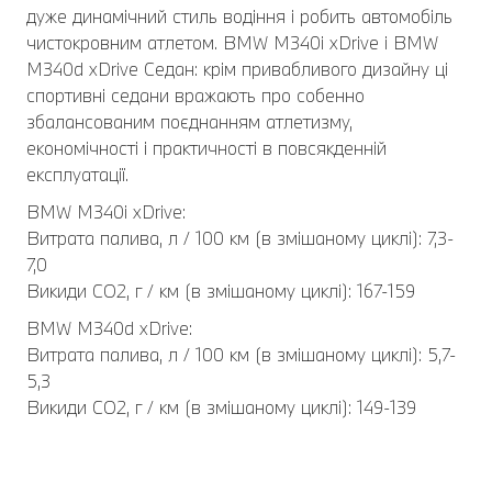
дуже динамічний стиль водіння і робить автомобіль
чистокровним атлетом. BMW M340i xDrive і BMW
M340d xDrive Седан: крім привабливого дизайну ці
спортивні седани вражають про собенно
збалансованим поєднанням атлетизму,
економічності і практичності в повсякденній
експлуатації.
BMW M340i xDrive:
Витрата палива, л / 100 км (в змішаному циклі): 7,3-
7,0
Викиди CO2, г / км (в змішаному циклі): 167-159
BMW M340d xDrive:
Витрата палива, л / 100 км (в змішаному циклі): 5,7-
5,3
Викиди CO2, г / км (в змішаному циклі): 149-139