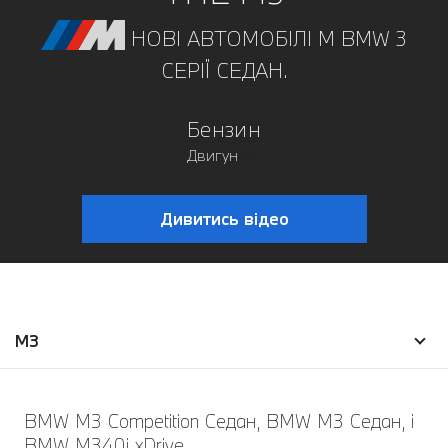
НОВІ АВТОМОБІЛІ M BMW 3
СЕРІЇ СЕДАН.
Бензин
Двигун
Дивитись відео
M3
BMW M3 Competition Седан, BMW M3 Седан, і
BMW M340i xDrive.