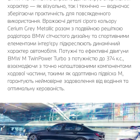
характер — як візуально, так і технічно — водночас
зберігаючи практичність для повсякденного
використання. Вражаючі деталі сірого кольору
Cerium Grey Metallic разом з подвійною решіткою
радіатора BMW сітчастого дизайну та спортивними
елементами інтер'єру підкреслюють динамічний
характер автомобіля. Потужні та ефективні двигуни
BMW M TwinPower Turbo з потужністю до 374 к.с.,
взаємодіючи з точно налаштованими компонентами
ходової частини, такими як адаптивна підвіска M,
гарантують неймовірне задоволення від водіння та
оптимальну керованість.