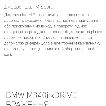
Диференціал M Sport.
19-дюймові легкосплавні колеса Double-
Spoke 792 M у виконанні Bicolour Black.
Диференціал M Sport оптимізує зчеплення коліс з
дорогою та курсову стійкість під час перелаштування
19-дюймові та 20-дюймові легкосплавні колеса
або прискорення на виході з повороту, під час
Double-Spoke 792 М у виконанні Bicolour Black з
швидкісного проходження поворотів, а також на різних
різнорозмірними шинами Run-Flat, розмір коліс
дорожних покриттях. Зчеплення підвищується за
спереду 8J x 19 з шинами 225/40 R19, розмір коліс
допомогою диференціала з електронним керуванням,
8,5J x 19 з шинами 255/35 R20.
що зменшує різницю швидкостей обертання задніх
коліс.
BMW M340i xDRIVE —
ВРАЖЕННЯ.