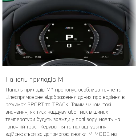
Панель приладів M.
Точка доступу Wi-Fi.
Асистент водіння Professional.
Панель приладів M* пропонує особливо точне та
Візьміть участь у відео-дзвінках на планшеті чи
Асистент водіння Professional пропонує оптимальний
цілеспрямоване відображення даних про водіння в
транслюйте нову серію улюбленого серіалу на своєму
комфорт і безпеку в критичних або незмінних
режимах SPORT та TRACK. Таким чином, такі
смартфоні. Точка доступу Wi-Fi — це спосіб
дорожніх ситуаціях. Крім вмісту пакета Асистента
значення, як тиск наддуву або тиск в шинах і
підключення до Інтернету зі швидкістю LTE (за
водіння, також пропонуються Асистент рульового
температури будуть завжди у полі зору, навіть на
наявності) за допомогою SIM-карти, встановленої у
керування та контролю смуги руху з розширеними
гоночній трасі. Керування та налаштування
вашому транспортному засобі. Ви та ваші колеги-
функціями, Асистент зміни смуги руху та аварійної
здійснюється за допомогою кнопки M MODE на
пасажири можете переглядати веб-сторінки на десяти
зупинки, а також Асистент з утримання смуги руху з