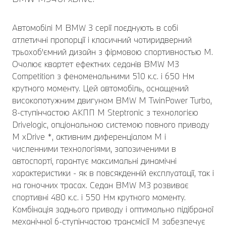
Автомобілі M BMW 3 серії поєднують в собі
атлетичні пропорції і класичний чотиридверний
трьохоб'ємний дизайн з фірмовою спортивностью M.
Очолює квартет ефектних седанів BMW M3
Competition з феноменальними 510 к.с. і 650 Нм
крутного моменту. Цей автомобіль, оснащений
високопотужним двигуном BMW M TwinPower Turbo,
8-ступінчастою АКПП M Steptronic з технологією
Drivelogic, опціональною системою повного приводу
M xDrive *, активним диференціалом M і
численними технологіями, запозиченими в
автоспорті, гарантує максимальні динамічні
характеристики - як в повсякденній експлуатації, так і
на гоночних трасах. Седан BMW M3 розвиває
спортивні 480 к.с. і 550 Нм крутного моменту.
Комбінація заднього приводу і оптимально підібраної
механічної 6-ступінчастою трансмісії M забезпечує