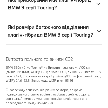
BMW 3 серії Touring?
Які розміри багажного відділення
плагін-гібрида BMW 3 серії Touring?
Витрата пального та викиди CO2.
[1][2]
BMW 330e xDrive Touring
: Витрата пального у л/100 км
(змішаний цикл, WLTP): 1,2–1; викиди CO2, змішаний цикл WLTP у
г/км: 27-23; Споживання енергії у кВт⋅год/100 км (змішаний цикл,
WLTP): 24,6–22,8; Запас ходу, WLTP в км: 83-91
[1]
Запас ходу залежить від різних факторів, зокрема:
індивідуального стилю водіння, особливостей маршруту,
зовнішньої температури, опалення/кондиціонування та
попереднього кондиціонування.