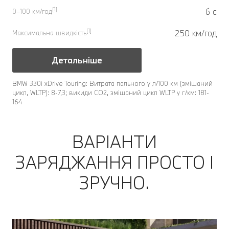
[1]
6 с
0–100 км/год
[1]
250 км/год
Максимальна швидкість
Детальніше
BMW 330i xDrive Touring: Витрата пального у л/100 км (змішаний
цикл, WLTP): 8-7,3; викиди CO2, змішаний цикл WLTP у г/км: 181-
164
ВАРІАНТИ
ЗАРЯДЖАННЯ ПРОСТО І
ЗРУЧНО.