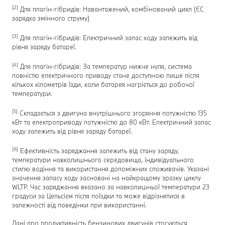
[2]
Для плагін-гібридів: Навантажений, комбінований цикл (ЄC
зарядка змінного струму)
[3]
Для плагін-гібридів: Електричний запас ходу залежить від
рівня заряду батареї.
[4]
Для плагін-гібридів: За температур нижче нуля, система
повністю електричного приводу стане доступною лише після
кількох кілометрів їзди, коли батарея нагріється до робочої
температури.
[5]
Складається з двигуна внутрішнього згоряння потужністю 135
кВт та електроприводу потужністю до 80 кВт. Електричний запас
ходу залежить від рівня заряду батареї.
[6]
Ефективність заряджання залежить від стану заряду,
температури навколишнього середовища, індивідуального
стилю водіння та використання допоміжних споживачів. Указані
значення запасу ходу засновані на найкращому зразку циклу
WLTP. Час заряджання вказано за навколишньої температури 23
градуси за Цельсієм після поїздки та може відрізнятися в
залежності від поведінки при використанні.
Дані про продуктивність бензинових двигунів стосуються