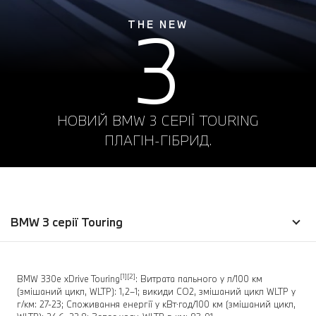
3
THE NEW
НОВИЙ BMW 3 СЕРІЇ TOURING
ПЛАГІН-ГІБРИД.
BMW 3 серії Touring
[1][2]
BMW 330e xDrive Touring
: Витрата пального у л/100 км
(змішаний цикл, WLTP): 1,2–1; викиди CO2, змішаний цикл WLTP у
г/км: 27-23; Споживання енергії у кВт⋅год/100 км (змішаний цикл,