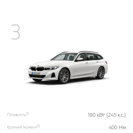
3
[1]
180 кВт (245 к.с.)
Потужність
[1]
400 Нм
Крутний момент