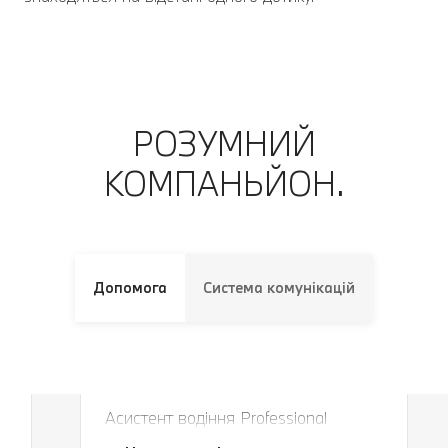
РОЗУМНИЙ
КОМПАНЬЙОН.
Допомога
Система комунікацій
Завжди в правильній смузі і на
правильній дистанції.
Асистент водіння Professional
Завжди в правильній смузі і на
безпечно утримує ваш автомобіль у