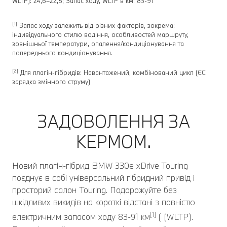
WLTP): 24,6–22,8; Запас ходу, WLTP в км: 83-91
[1]
Запас ходу залежить від різних факторів, зокрема:
індивідуального стилю водіння, особливостей маршруту,
зовнішньої температури, опалення/кондиціонування та
попереднього кондиціонування.
[2]
Для плагін-гібридів: Навантажений, комбінований цикл (ЄC
зарядка змінного струму)
ЗАДОВОЛЕННЯ ЗА
КЕРМОМ.
Новий плагін-гібрид BMW 330e xDrive Touring
поєднує в собі універсальний гібридний привід і
просторий салон Touring. Подорожуйте без
шкідливих викидів на короткі відстані з повністю
[1]
електричним запасом ходу 83-91 км
( (WLTP).