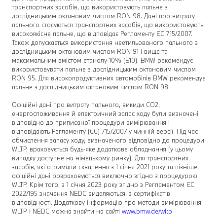
транспортних засобів, що використовують пальне з
дослідницьким октановим числом RON 98. Дані про витрату
пального стосуються транспортних засобів, що використовують
високоякісне пальне, що відповідає Регламенту ЄС 715/2007.
Також допускається використання неетильованого пального з
дослідницьким октановим числом RON 91 і вище та
максимальним вмістом етанолу 10% (E10). BMW рекомендує
використовувати пальне з дослідницьким октановим числом
RON 95. Для високопродуктивних автомобілів BMW рекомендує
пальне з дослідницьким октановим числом RON 98.
Офіційні дані про витрату пального, викиди CO2,
енергоспоживання й електричний запас ходу були визначені
відповідно до приписаної процедури вимірювання і
відповідають Регламенту (ЄС) 715/2007 у чинній версії. Під час
обчислення запасу ходу, визначеного відповідно до процедури
WLTP, враховується будь-яке додаткове обладнання (у цьому
випадку доступне на німецькому ринку). Для транспортних
засобів, які отримали схвалення з 1 січня 2021 року та пізніше,
офіційні дані розраховуються виключно згідно з процедурою
WLTP. Крім того, з 1 січня 2023 року згідно з Регламентом ЄС
2022/195 значення NEDC видаляються із сертифікатів
відповідності. Додаткову інформацію про методи вимірювання
WLTP і NEDC можна знайти на сайті
www.bmw.de/wltp