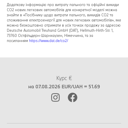
Додаткову інформацію про витрату пального та офіційні викиди
CO2 нових легкових автомобілів для конкретної моделі можна
знайти в «Посібнику щодо витрати пального, викидів CO2 та
споживання електроенергії для нових легкових автомобілів», яке
можна безкоштовно отримати в усіх точках продажу за адресою
Deutsche Automobil Treuhand GmbH (DAT), Hellmuth-Hirth-Str. 1,
73760 Остфільдерн-Шарнхаузен, Німеччина, та за
посиланням
https://www.dat.de/co2/
Курс €
на 07.08.2026 EUR/UAH = 51.69