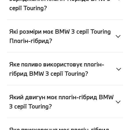
серії Touring?
Які розміри має BMW 3 серії Touring
Плагін-гібрид?
Яке паливо використовує плагін-
гібрид BMW 3 серії Touring?
Який двигун має плагін-гібрид BMW
3 серії Touring?
Яке прискорення має плагін-гібрид