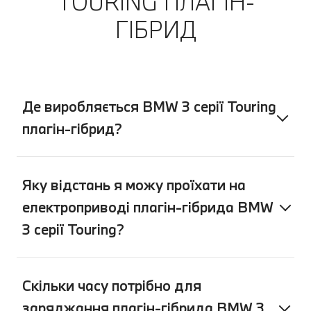
TOURING ПЛАГІН-
ГІБРИД
Де виробляється BMW 3 серії Touring
плагін-гібрид?
Яку відстань я можу проїхати на
електроприводі плагін-гібрида BMW
3 серії Touring?
Скільки часу потрібно для
заряджання плагін-гібрида BMW 3