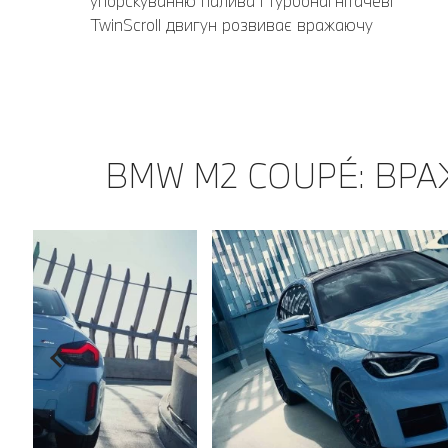
упорскуванню палива і турбонагнітачеві
TwinScroll двигун розвиває вражаючу
потужність.
BMW M2 COUPÉ: ВРА