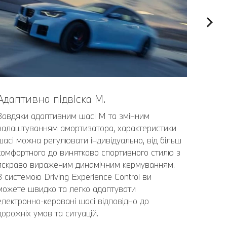
Адаптивна підвіска М.
Завдяки адаптивним шасі М та змінним
налаштуванням амортизатора, характеристики
шасі можна регулювати індивідуально, від більш
комфортного до винятково спортивного стилю з
яскраво вираженим динамічним кермуванням.
З системою Driving Experience Control ви
можете швидко та легко адаптувати
електронно-керовані шасі відповідно до
дорожніх умов та ситуацій.