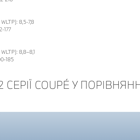
WLTP): 8,5-7,8
2-177
 WLTP): 8,8–8,1
00‑185
 СЕРІЇ COUPÉ У ПОРІВНЯНН