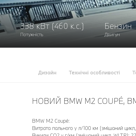
338 кВт (460 к.с.)
Бензин
Потужність
Двигун
Дизайн
Технічні особливості
Т
НОВИЙ BMW М2 COUPÉ, BMW
BMW M2 Coupé:
Витрата пального у л/100 км (змішаний цикл,
Викиди CO2 у г/км (змішаний цикл, WLTP): 2