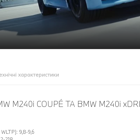
ехнічні характеристики
 M240i COUPÉ ТА BMW M240i xDRI
 WLTP): 9,8-9,6
22-218