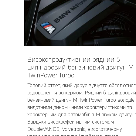
Високопродуктивний рядний 6-
циліндровий бензиновий двигун M
TwinPower Turbo
Топовий атлет, який дарує відчуття абсолютног
задоволення за кермом: Рядний 6-циліндровий
бензиновий двигун M TwinPower Turbo володіє
видатними динамічними характеристиками та
характерним для автомобілів М звуком двигуна
Завдяки високоефективним системам
DoubleVANOS, Valvetronic, високоточному