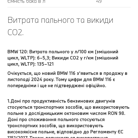
Ємність бака в л
49
Витрата пального та викиди
CO2.
BMW 120: Витрата пального у л/100 км (змішаний
цикл, WLTP): 6–5,3; Викиди CO2 у г/км (змішаний
цикл, WLTP): 135–121
Очікується, що новий BMW 116 з'явиться в продажу в
листопаді 2024 року. Тому цифри для BMW 116 є
попередніми і ще не підтверджені офіційно.
1.Дані про продуктивність бензинових двигунів
стосуються транспортних засобів, що використовують
пальне з дослідницьким октановим числом RON 98.
Дані про споживання пального стосуються
транспортних засобів, що використовують
високоякісне пальне, відповідно до Регламенту ЄС
1151/2017. Також допускається використання