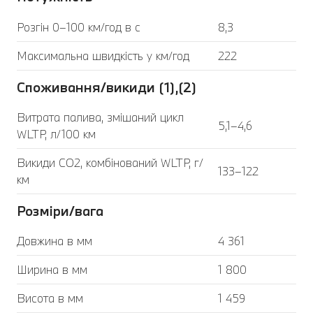
Розгін 0–100 км/год в с
8,3
Максимальна швидкість у км/год
222
Споживання/викиди (1),(2)
Витрата палива, змішаний цикл
5,1–4,6
WLTP, л/100 км
Викиди CO2, комбінований WLTP, г/
133–122
км
Розміри/вага
Довжина в мм
4 361
Ширина в мм
1 800
Висота в мм
1 459