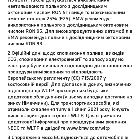
неетильованого пального з дослідницьким
октановим числом RON 91 і вище та максимальним
вмістом етанолу 25% (E25). BMW рекомендує
використання пального з дослідницьким октановим
числом RON 95. Для високопродуктивних автомобілів
BMW рекомендує пальне з дослідницьким октановим
числом RON 98.
2.Офіційні дані щодо споживання палива, викидів
CO2, споживання електроенергії та запасу ходу на
електриці були визначені відповідно до встановленої
процедури вимірювання та відповідають
Європейському регламенту (ЄС) 715/2007 у
застосовній версії. Для діапазонів даних, визначених
відповідно до WLTP враховується будь-яке
додаткове обладнання (у цьому випадку доступне на
ринку Німеччини). Для транспортних засобів, які
отримали схвалення типу з 1 січня 2021 року, існують
лише офіційні дані згідно з WLTP. Для отримання
додаткової інформації про процедури вимірювання
NEDC та WLTP відвідайте www.bmw.com/wltp
3.Споряджена маса EC відноситься до автомобіля зі