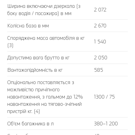
Ширина включаючи дзеркала (з
2 072
боку водія / пасажира) в мм
Колісна база в мм
2 670
Споряджена маса автомобіля в кг
1 540
(3)
Допустима вага брутто в кг
2 050
Вантажопідйомність в кг
585
Опціонально поставляється з
можливістю причіпного
навантаження, з гальмом до 12%
1300 / 75
навантаження на тягово-зчіпний
пристрій кг. (4)
Об'єм багажника в л
380–1 200