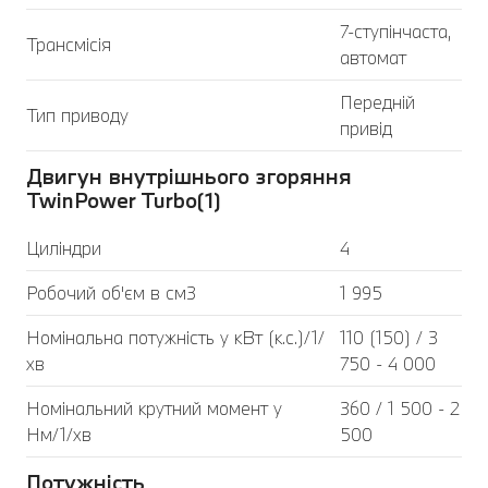
7-ступінчаста,
Трансмісія
автомат
Передній
Тип приводу
привід
Двигун внутрішнього згоряння
TwinPower Turbo(1)
Циліндри
4
Робочий об'єм в см3
1 995
Номінальна потужність у кВт (к.с.)/1/
110 (150) / 3
хв
750 - 4 000
Номінальний крутний момент у
360 / 1 500 - 2
Нм/1/хв
500
Потужність