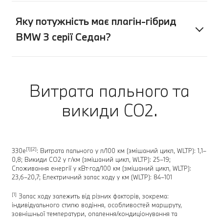
Яку потужність має плагін-гібрид
BMW 3 серії Седан?
Витрата пального та
викиди CO2.
[1][2]
330e
: Витрата пального у л/100 км (змішаний цикл, WLTP): 1,1–
0,8; Викиди CO2 у г/км (змішаний цикл, WLTP): 25–19;
Споживання енергії у кВт⋅год/100 км (змішаний цикл, WLTP):
23,6–20,7; Електричний запас ходу у км (WLTP): 84–101
[1]
Запас ходу залежить від різних факторів, зокрема:
індивідуального стилю водіння, особливостей маршруту,
зовнішньої температури, опалення/кондиціонування та