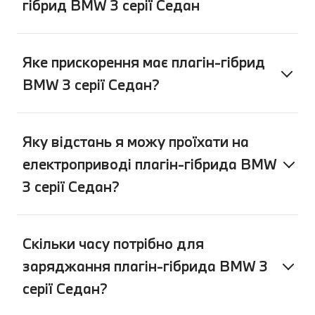
гібрид BMW 3 серії Седан
Яке прискорення має плагін-гібрид
BMW 3 серії Седан?
Яку відстань я можу проїхати на
електроприводі плагін-гібрида BMW
3 серії Седан?
Скільки часу потрібно для
заряджання плагін-гібрида BMW 3
серії Седан?