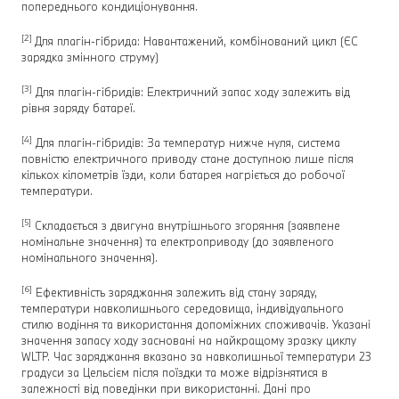
попереднього кондиціонування.
[2]
Для плагін-гібрида: Навантажений, комбінований цикл (ЄC
зарядка змінного струму)
[3]
Для плагін-гібридів: Електричний запас ходу залежить від
рівня заряду батареї.
[4]
Для плагін-гібридів: За температур нижче нуля, система
повністю електричного приводу стане доступною лише після
кількох кілометрів їзди, коли батарея нагріється до робочої
температури.
[5]
Складається з двигуна внутрішнього згоряння (заявлене
номінальне значення) та електроприводу (до заявленого
номінального значення).
[6]
Ефективність заряджання залежить від стану заряду,
температури навколишнього середовища, індивідуального
стилю водіння та використання допоміжних споживачів. Указані
значення запасу ходу засновані на найкращому зразку циклу
WLTP. Час заряджання вказано за навколишньої температури 23
градуси за Цельсієм після поїздки та може відрізнятися в
залежності від поведінки при використанні. Дані про