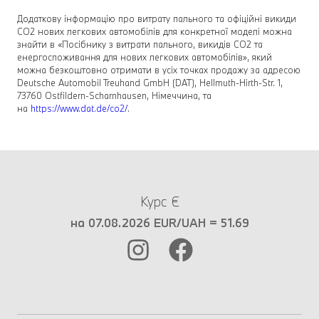
Додаткову інформацію про витрату пального та офіційні викиди
CO2 нових легкових автомобілів для конкретної моделі можна
знайти в «Посібнику з витрати пального, викидів CO2 та
енергоспоживання для нових легкових автомобілів», який
можна безкоштовно отримати в усіх точках продажу за адресою
Deutsche Automobil Treuhand GmbH (DAT), Hellmuth-Hirth-Str. 1,
73760 Ostfildern-Scharnhausen, Німеччина, та
на
https://www.dat.de/co2/
.
Курс €
на 07.08.2026 EUR/UAH = 51.69