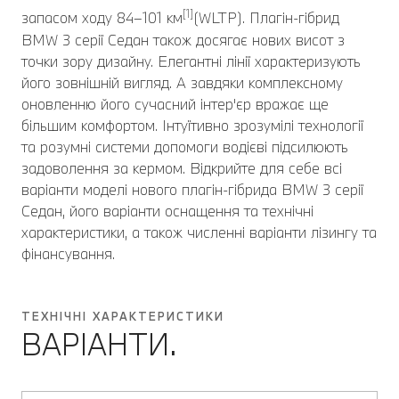
[1]
запасом ходу 84–101 км
(WLTP). Плагін-гібрид
BMW 3 серії Седан також досягає нових висот з
точки зору дизайну. Елегантні лінії характеризують
його зовнішній вигляд. А завдяки комплексному
оновленню його сучасний інтер'єр вражає ще
більшим комфортом. Інтуїтивно зрозумілі технології
та розумні системи допомоги водієві підсилюють
задоволення за кермом. Відкрийте для себе всі
варіанти моделі нового плагін-гібрида BMW 3 серії
Седан, його варіанти оснащення та технічні
характеристики, а також численні варіанти лізингу та
фінансування.
ТЕХНІЧНІ ХАРАКТЕРИСТИКИ
ВАРІАНТИ.