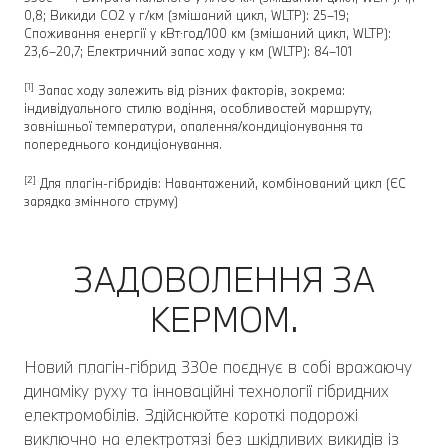
0,8; Викиди CO2 у г/км (змішаний цикл, WLTP): 25–19;
Споживання енергії у кВт⋅год/100 км (змішаний цикл, WLTP):
23,6–20,7; Електричний запас ходу у км (WLTP): 84–101
[1]
Запас ходу залежить від різних факторів, зокрема:
індивідуального стилю водіння, особливостей маршруту,
зовнішньої температури, опалення/кондиціонування та
попереднього кондиціонування.
[2]
Для плагін-гібридів: Навантажений, комбінований цикл (ЄC
зарядка змінного струму)
ЗАДОВОЛЕННЯ ЗА
КЕРМОМ.
Новий плагін-гібрид 330e поєднує в собі вражаючу
динаміку руху та інноваційні технології гібридних
електромобілів. Здійснюйте короткі подорожі
виключно на електротязі без шкідливих викидів із