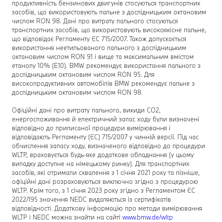
продуктивність бензинових двигунів стосуються транспортних
засобів, що використовують пальне з дослідницьким октановим
числом RON 98. Дані про витрату пального стосуються
транспортних засобів, що використовують високоякісне пальне,
що відповідає Регламенту ЄС 715/2007. Також допускається
використання неетильованого пального з дослідницьким
октановим числом RON 91 і вище та максимальним вмістом
етанолу 10% (E10). BMW рекомендує використання пального з
дослідницьким октановим числом RON 95. Для
високопродуктивних автомобілів BMW рекомендує пальне з
дослідницьким октановим числом RON 98.
Офіційні дані про витрату пального, викиди CO2,
енергоспоживання й електричний запас ходу були визначені
відповідно до приписаної процедури вимірювання і
відповідають Регламенту (ЄС) 715/2007 у чинній версії. Під час
обчислення запасу ходу, визначеного відповідно до процедури
WLTP, враховується будь-яке додаткове обладнання (у цьому
випадку доступне на німецькому ринку). Для транспортних
засобів, які отримали схвалення з 1 січня 2021 року та пізніше,
офіційні дані розраховуються виключно згідно з процедурою
WLTP. Крім того, з 1 січня 2023 року згідно з Регламентом ЄС
2022/195 значення NEDC видаляються із сертифікатів
відповідності. Додаткову інформацію про методи вимірювання
WLTP і NEDC можна знайти на сайті
www.bmw.de/wltp