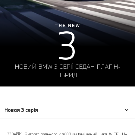
3
THE NEW
НОВИЙ BMW 3 СЕРІЇ СЕДАН ПЛАГІН-
ГІБРИД.
Новая 3 серія
[1][2]
330e
: Витрата пального у л/100 км (змішаний цикл, WLTP): 1,1–