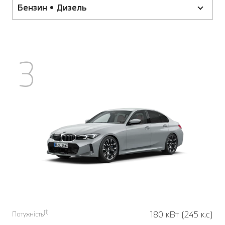
Бензин • Дизель
3
[1]
180 кВт (245 к.с)
Потужність