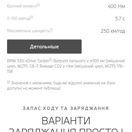
[1]
400 Нм
Крутний момент
[1]
5.7 с
0–100 км/год
[1]
250 км/год
Максимальна швидкість
Детальніше
[1]
BMW 330i xDrive Sedan
: Витрата пального у л/100 км (змішаний
цикл, WLTP): 7,8–7; Викиди CO2 у г/км (змішаний цикл, WLTP): 176–
158
[1]
Значення є умовними; будь-які відсутні значення не були
доступні на момент публікації.
ЗАПАС ХОДУ ТА ЗАРЯДЖАННЯ
ВАРІАНТИ