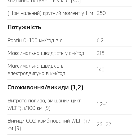
хвилинна потужність у кВт (к.с.)
(Номінальний) крутний момент у Нм
250
Потужність
Розгін 0–100 км/год в с
6,2
Максимальна швидкість у км/год
215
Максимальна швидкість
140
електродвигуна в км/год
Споживання/викиди (1,2)
Витрата палива, змішаний цикл
1,2–1
WLTP, л/100 км (9)
Викиди CO2, комбінований WLTP, г/
26–22
км (9)