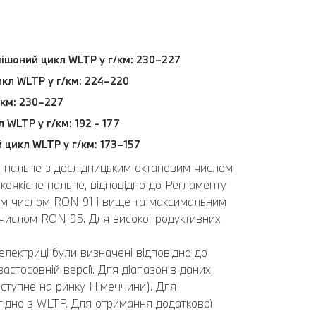
змішаний цикл WLTP у г/км: 230–227
икл WLTP у г/км: 224–220
/км: 230–227
 WLTP у г/км: 192 - 177
 цикл WLTP у г/км: 173–157
ь пальне з дослідницьким октановим числом
оякісне пальне, відповідно до Регламенту
вим числом RON 91 і вище та максимальним
 числом RON 95. Для високопродуктивних
електриці були визначені відповідно до
стосовній версії. Для діапазонів даних,
ступне на ринку Німеччини). Для
 згідно з WLTP. Для отримання додаткової