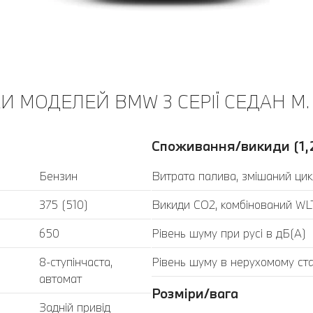
И МОДЕЛЕЙ BMW 3 СЕРІЇ CЕДАН M.
Споживання/викиди (1,
Бензин
Витрата палива, змішаний цик
375 (510)
Викиди CO2, комбінований WLT
650
Рівень шуму при русі в дБ(А)
8-ступінчаста,
Рівень шуму в нерухомому стан
автомат
Розміри/вага
Задній привід