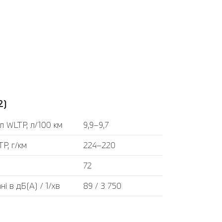
2)
л WLTP, л/100 км
9,9–9,7
P, г/км
224–220
72
і в дБ(А) / 1/хв
89 / 3 750