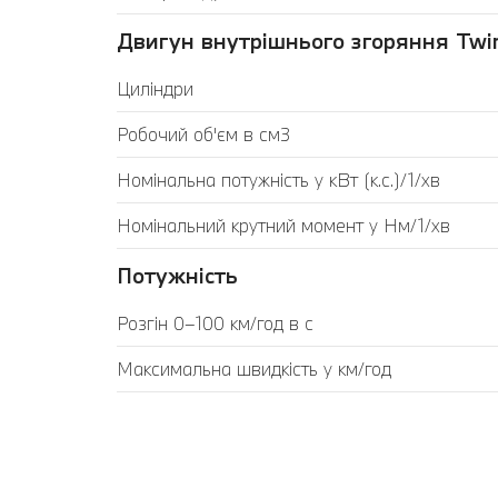
Двигун внутрішнього згоряння Twin
Циліндри
Робочий об'єм в см3
Номінальна потужність у кВт (к.с.)/1/хв
Номінальний крутний момент у Нм/1/хв
Потужність
Розгін 0–100 км/год в с
Максимальна швидкість у км/год