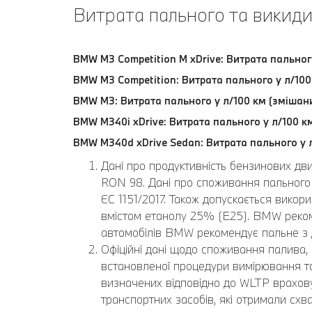
Витрата пального та викиди
BMW M3 Competition M xDrive: Витрата пальног
BMW M3 Competition: Витрата пального у л/100
BMW M3: Витрата пального у л/100 км (змішани
BMW M340i xDrive: Витрата пального у л/100 км
BMW M340d xDrive Sedan: Витрата пального у л
Дані про продуктивність бензинових дв
RON 98. Дані про споживання пального 
ЄС 1151/2017. Також допускається вико
вмістом етанолу 25% (E25). BMW реком
автомобілів BMW рекомендує пальне з
Офіційні дані щодо споживання палива, 
встановленої процедури вимірювання та 
визначених відповідно до WLTP врахову
транспортних засобів, які отримали схва