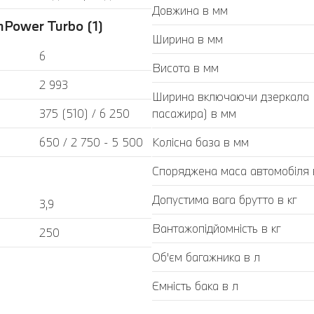
Довжина в мм
Power Turbo (1)
Ширина в мм
6
Висота в мм
2 993
Ширина включаючи дзеркала (з
375 (510) / 6 250
пасажира) в мм
650 / 2 750 - 5 500
Колісна база в мм
Споряджена маса автомобіля в
Допустима вага брутто в кг
3,9
Вантажопідйомність в кг
250
Об'єм багажника в л
Ємність бака в л