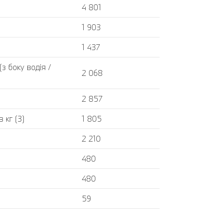
4 801
1 903
1 437
 боку водія /
2 068
2 857
 кг (3)
1 805
2 210
480
480
59