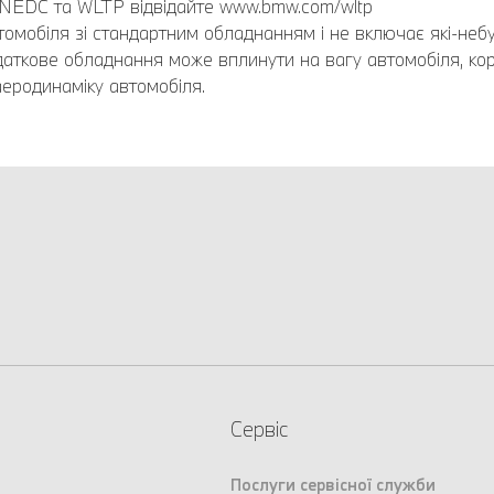
 NEDC та WLTP відвідайте www.bmw.com/wltp
омобіля зі стандартним обладнанням і не включає які-небу
Додаткове обладнання може вплинути на вагу автомобіля, ко
еродинаміку автомобіля.
Сервіс
Послуги сервісної служби