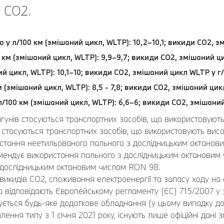
 CO2.
о у л/100 км (змішаний цикл, WLTP): 10,2–10,1; викиди CO2, 
 км (змішаний цикл, WLTP): 9,9–9,7; викиди CO2, змішаний ц
й цикл, WLTP): 10,1–10; викиди CO2, змішаний цикл WLTP у г
 (змішаний цикл, WLTP): 8,5 - 7,8; викиди CO2, змішаний цикл
/100 км (змішаний цикл, WLTP): 6,6–6; викиди CO2, змішаний
игунів стосуються транспортних засобів, що використовуют
стосуються транспортних засобів, що використовують висок
ристання неетильованого пального з дослідницьким октано
ендує використання пального з дослідницьким октановим
 дослідницьким октановим числом RON 98.
викидів CO2, споживання електроенергії та запасу ходу на 
відповідають Європейському регламенту (ЄС) 715/2007 у за
ється будь-яке додаткове обладнання (у цьому випадку до
лення типу з 1 січня 2021 року, існують лише офіційні дані