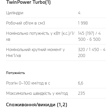
TwinPower Turbo(1)
Циліндри
4
Робочий об'єм в см3
1 998
Номінальна потужність у кВт (к.с.)/1/
145 (197) / 4
хв
500 - 6 500
Номінальний крутний момент у
320 / 1 450 - 4
Нм/1/хв
200
Потужність
Розгін 0–100 км/год в с
6,6
Максимальна швидкість у км/год
235
Споживання/викиди (1,2)