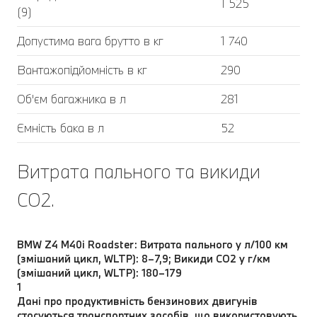
1 525
(9)
Допустима вага брутто в кг
1 740
Вантажопідйомність в кг
290
Об'єм багажника в л
281
Ємність бака в л
52
Витрата пального та викиди
CO2.
BMW Z4 M40i Roadster: Витрата пального у л/100 км
(змішаний цикл, WLTP): 8–7,9; Викиди СО2 у г/км
(змішаний цикл, WLTP): 180–179
1
Дані про продуктивність бензинових двигунів
стосуються транспортних засобів, що використовують