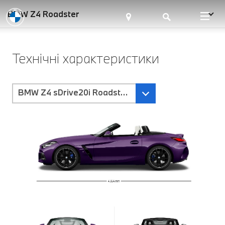
BMW Z4 Roadster
Технічні характеристики
BMW Z4 sDrive20i Roadster -Трансмісія Steptonic S