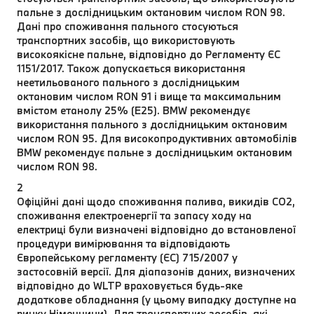
пальне з дослідницьким октановим числом RON 98.
Дані про споживання пального стосуються
транспортних засобів, що використовують
високоякісне пальне, відповідно до Регламенту ЄС
1151/2017. Також допускається використання
неетильованого пального з дослідницьким
октановим числом RON 91 і вище та максимальним
вмістом етанолу 25% (E25). BMW рекомендує
використання пального з дослідницьким октановим
числом RON 95. Для високопродуктивних автомобілів
BMW рекомендує пальне з дослідницьким октановим
числом RON 98.
2
Офіційні дані щодо споживання палива, викидів CO2,
споживання електроенергії та запасу ходу на
електриці були визначені відповідно до встановленої
процедури вимірювання та відповідають
Європейському регламенту (ЄС) 715/2007 у
застосовній версії. Для діапазонів даних, визначених
відповідно до WLTP враховується будь-яке
додаткове обладнання (у цьому випадку доступне на
ринку Німеччини). Для транспортних засобів, які