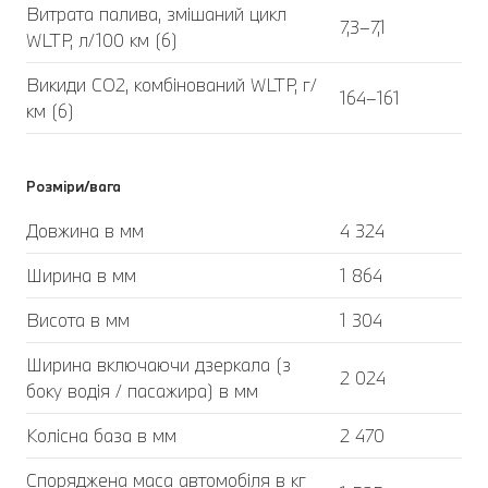
Витрата палива, змішаний цикл
7,3–7,1
WLTP, л/100 км (6)
Викиди CO2, комбінований WLTP, г/
164–161
км (6)
Розміри/вага
Довжина в мм
4 324
Ширина в мм
1 864
Висота в мм
1 304
Ширина включаючи дзеркала (з
2 024
боку водія / пасажира) в мм
Колісна база в мм
2 470
Споряджена маса автомобіля в кг