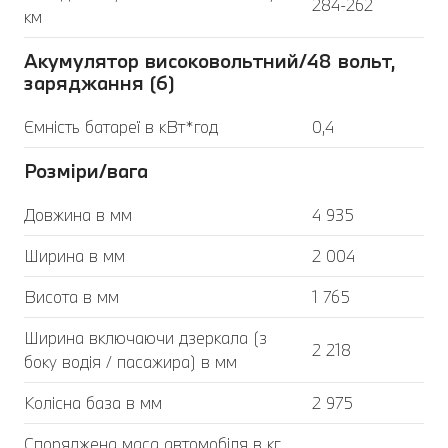
284-262
км
Акумулятор високовольтний/48 вольт,
заряджання (6)
Ємність батареї в кВт*год
0,4
Розміри/вага
Довжина в мм
4 935
Ширина в мм
2 004
Висота в мм
1 765
Ширина включаючи дзеркала (з
2 218
боку водія / пасажира) в мм
Колісна база в мм
2 975
Споряджена маса автомобіля в кг