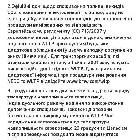
2.Офіційні дані щодо споживання палива, викидів
CO2, споживання електроенергії та запасу ходу на
електриці були визначені відповідно до встановленої
процедури вимірювання та відповідають
Європейському регламенту (ЄС) 715/2007 у
застосовній версії. Для діапазонів даних, визначених
відповідно до WLTP враховується будь-яке
додаткове обладнання (у цьому випадку доступне на
ринку Німеччини). Для транспортних засобів, які
отримали схвалення типу з 1 січня 2021 року, існують
лише офіційні дані згідно з WLTP. Для отримання
додаткової інформації про процедури вимірювання
NEDC та WLTP відвідайте www.bmw.com/wltp
3.Продуктивність зарядки залежить від рівня заряду,
температури навколишнього середовища,
індивідуального режиму водіння та використання
допоміжних споживачів. Показані діапазони
базуються на найкращому випадку WLTP. Час
заряджання застосовується до температури
навколишнього середовища 23 градуси за Цельсієм
після попередньої поїздки та може відрізнятися