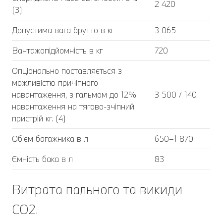
2 420
(3)
Допустима вага брутто в кг
3 065
Вантажопідйомність в кг
720
Опціонально поставляється з
можливістю причіпного
навантаження, з гальмом до 12%
3 500 / 140
навантаження на тягово-зчіпний
пристрій кг. (4)
Об'єм багажника в л
650–1 870
Ємність бака в л
83
Витрата пального та викиди
CO2.