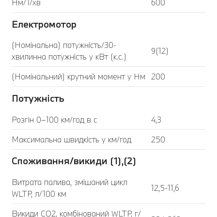
Нм/1/хв
600
Електромотор
(Номінальна) потужність/30-
9(12)
хвилинна потужність у кВт (к.с.)
(Номінальний) крутний момент у Нм
200
Потужність
Розгін 0–100 км/год в с
4,3
Максимальна швидкість у км/год
250
Споживання/викиди (1),(2)
Витрата палива, змішаний цикл
12,5-11,6
WLTP, л/100 км
Викиди CO2, комбінований WLTP, г/