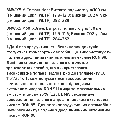
BMW X5 M Competition: Витрата пального у л/100 км
(змішаний цикл, WLTP): 12,9–12,8; Викиди CO2 у г/км
(змішаний цикл, WLTP): 292–289
BMW X5 M60i xDrive: Витрата пального у л/100 км
(змішаний цикл, WLTP): 12,5–11,6; Викиди CO2 у г/км
(змішаний цикл, WLTP): 284–262
1.Дані про продуктивність бензинових двигунів
стосуються транспортних засобів, що використовують
пальне з дослідницьким октановим числом RON 98.
Дані про споживання пального стосуються
транспортних засобів, що використовують
високоякісне пальне, відповідно до Регламенту ЄС
1151/2017. Також допускається використання
неетильованого пального з дослідницьким
октановим числом RON 91 і вище та максимальним
вмістом етанолу 25% (E25). BMW рекомендує
використання пального з дослідницьким октановим
числом RON 95. Для високопродуктивних автомобілів
BMW рекомендує пальне з дослідницьким октановим
числом RON 98.