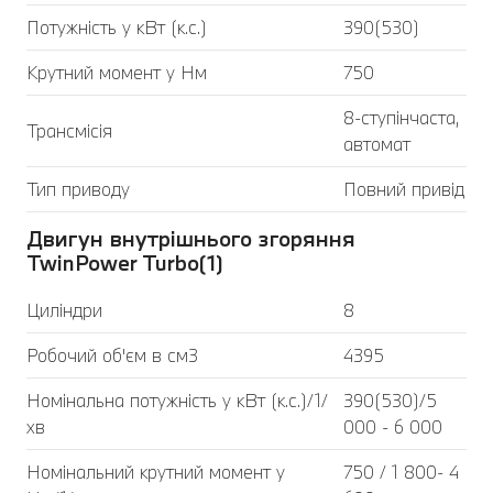
Потужність у кВт (к.с.)
390(530)
Крутний момент у Нм
750
8-ступінчаста,
Трансмісія
автомат
Тип приводу
Повний привід
Двигун внутрішнього згоряння
TwinPower Turbo(1)
Циліндри
8
Робочий об'єм в см3
4395
Номінальна потужність у кВт (к.с.)/1/
390(530)/5
хв
000 - 6 000
Номінальний крутний момент у
750 / 1 800- 4