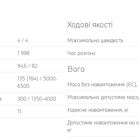
Ходові якості
4 / 4
Максимальна швидкість
1 998
Час розгону
94,6 / 82
Вага
135 (184) / 5000-
Маса без навантаження (ЄС), 
6500
Максимально допустима маса,
в
300 / 1350-4000
Корисне навантаження, кг
11
Допустиме навантаження на ос
кг