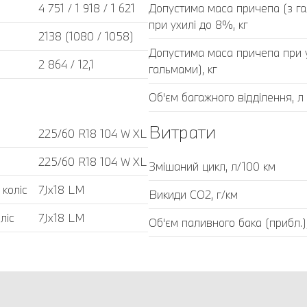
4 751 / 1 918 / 1 621
Допустима маса причепа (з г
при ухилі до 8%, кг
2138 (1080 / 1058)
Допустима маса причепа при у
2 864 / 12,1
гальмами), кг
Об'єм багажного відділення, л
Витрати
225/60 R18 104 W XL
225/60 R18 104 W XL
Змішаний цикл, л/100 км
 коліс
7Jx18 LM
Викиди CO2, г/км
ліс
7Jx18 LM
Об'єм паливного бака (прибл.)