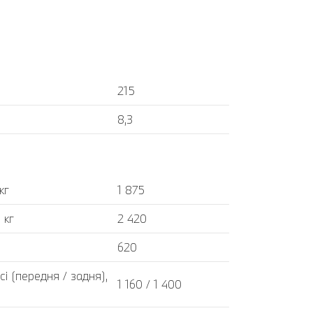
215
8,3
кг
1 875
 кг
2 420
620
і (передня / задня),
1 160 / 1 400