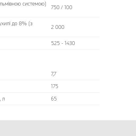
альмівною системою)
750 / 100
хилі до 8% (з
2 000
525 - 1430
7,7
175
, л
65