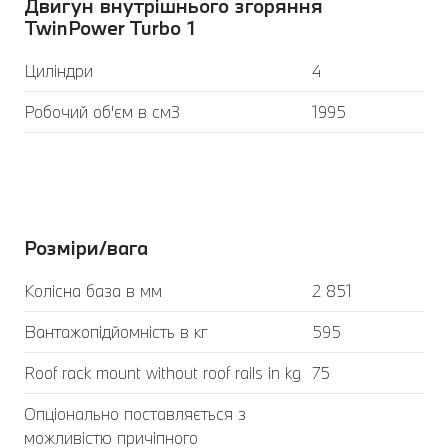
Двигун внутрішнього згоряння
TwinPower Turbo 1
Циліндри
4
Робочий об'єм в см3
1995
Розміри/вага
Колісна база в мм
2 851
Вантажопідйомність в кг
595
Roof rack mount without roof rails in kg
75
Опціонально поставляється з
можливістю причіпного