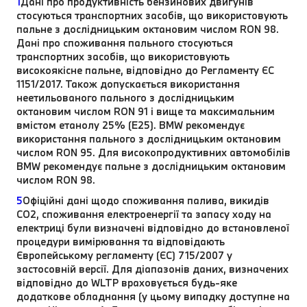
1
Дані про продуктивність бензинових двигунів
стосуються транспортних засобів, що використовують
пальне з дослідницьким октановим числом RON 98.
Дані про споживання пального стосуються
транспортних засобів, що використовують
високоякісне пальне, відповідно до Регламенту ЄС
1151/2017. Також допускається використання
неетильованого пального з дослідницьким
октановим числом RON 91 і вище та максимальним
вмістом етанолу 25% (E25). BMW рекомендує
використання пального з дослідницьким октановим
числом RON 95. Для високопродуктивних автомобілів
BMW рекомендує пальне з дослідницьким октановим
числом RON 98.
5
Офіційні дані щодо споживання палива, викидів
CO2, споживання електроенергії та запасу ходу на
електриці були визначені відповідно до встановленої
процедури вимірювання та відповідають
Європейському регламенту (ЄС) 715/2007 у
застосовній версії. Для діапазонів даних, визначених
відповідно до WLTP враховується будь-яке
додаткове обладнання (у цьому випадку доступне на