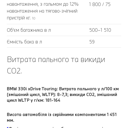
навантаження, з гальмом до 12%
1 800 / 75
навантаження на тягово-зчіпний
пристрій кг.
10
Об'єм багажника в л
500–1 510
Ємність бака в л
59
Витрата пального та викиди
CO2.
BMW 330i xDrive Touring: Витрата пального у л/100 км
(змішаний цикл, WLTP): 8-7,3; викиди CO2, змішаний
цикл WLTP у г/км: 181-164
Висота автомобіля із серійними компонентами 1 451
мм.