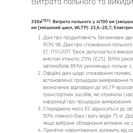
Витрата пального та викиди
[1][2]
330e
: Витрата пального у л/100 км (змішан
км (змішаний цикл, WLTP): 23,6–20,7; Електрич
Дані про продуктивність бензинових дв
RON 98. Дані про споживання пального 
ЄС 1151/2017. Також допускається вико
вмістом етанолу 25% (E25). BMW реком
автомобілів BMW рекомендує пальне з
Офіційні дані щодо споживання палива, 
встановленої процедури вимірювання та 
визначених відповідно до WLTP врахову
транспортних засобів, які отримали схва
інформації про процедури вимірювання
Споряджена маса EC відноситься до авт
90% повного бака і вагу водія 75 кг. 
якщо вибране обладнання впливає на а
Причіпне навантаження залежить від ко