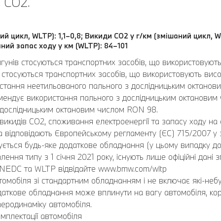
 CO2.
ий цикл, WLTP): 1,1–0,8; Викиди CO2 у г/км (змішаний цикл, W
ний запас ходу у км (WLTP): 84–101
игунів стосуються транспортних засобів, що використовуют
стосуються транспортних засобів, що використовують висок
ристання неетильованого пального з дослідницьким октано
ендує використання пального з дослідницьким октановим
 дослідницьким октановим числом RON 98.
викидів CO2, споживання електроенергії та запасу ходу на 
відповідають Європейському регламенту (ЄС) 715/2007 у за
ється будь-яке додаткове обладнання (у цьому випадку до
лення типу з 1 січня 2021 року, існують лише офіційні дані
 NEDC та WLTP відвідайте www.bmw.com/wltp
омобіля зі стандартним обладнанням і не включає які-небу
Додаткове обладнання може вплинути на вагу автомобіля, ко
еродинаміку автомобіля.
мплектації автомобіля