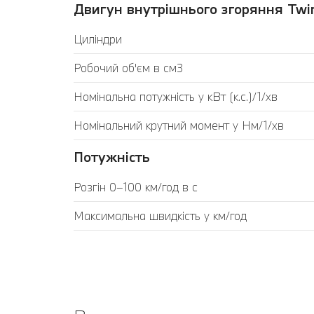
Двигун внутрішнього згоряння Twin
Циліндри
Робочий об'єм в см3
Номінальна потужність у кВт (к.с.)/1/хв
Номінальний крутний момент у Нм/1/хв
Потужність
Розгін 0–100 км/год в с
Максимальна швидкість у км/год