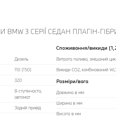
 BMW 3 СЕРІЇ СЕДАН ПЛАГІН-ГІБР
Споживання/викиди (1,
Дизель
Витрата палива, змішаний цик
110 (150)
Викиди CO2, комбінований WLT
320
Розміри/вага
8-ступінчаста,
Довжина в мм
автомат
Ширина в мм
Задній привід
Висота в мм