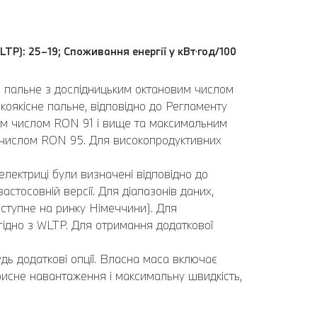
LTP): 25–19; Споживання енергії у кВт⋅год/100
ь пальне з дослідницьким октановим числом
оякісне пальне, відповідно до Регламенту
вим числом RON 91 і вище та максимальним
 числом RON 95. Для високопродуктивних
електриці були визначені відповідно до
стосовній версії. Для діапазонів даних,
ступне на ринку Німеччини). Для
 згідно з WLTP. Для отримання додаткової
дь додаткові опції. Власна маса включає
рисне навантаження і максимальну швидкість,