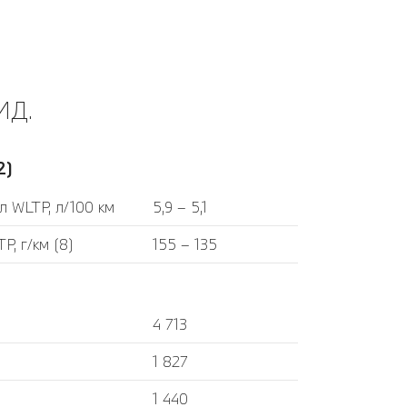
ИД.
2)
л WLTP, л/100 км
5,9 – 5,1
P, г/км (8)
155 – 135
4 713
1 827
1 440