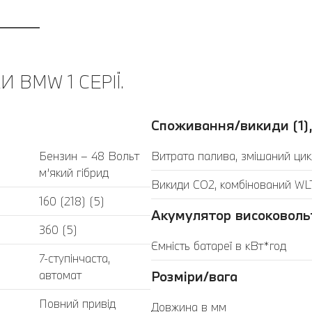
 BMW 1 СЕРІЇ.
Споживання/викиди (1),
Бензин – 48 Вольт
Витрата палива, змішаний цик
м’який гібрид
Викиди CO2, комбінований WLT
160 (218) (5)
Акумулятор високоволь
360 (5)
Ємність батареї в кВт*год
7-ступінчаста,
автомат
Розміри/вага
Повний привід
Довжина в мм