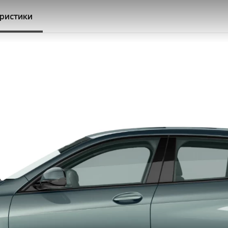
еристики
війним зчепленням