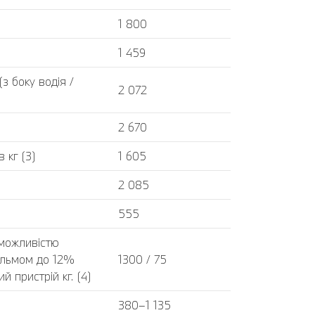
1 800
1 459
 боку водія /
2 072
2 670
 кг (3)
1 605
2 085
555
 можливістю
альмом до 12%
1300 / 75
 пристрій кг. (4)
380–1 135