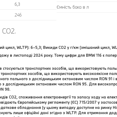
6,3
Ємність бака в л
246
 CO2.
ий цикл, WLTP): 6–5,3; Викиди CO2 у г/км (змішаний цикл, WL
дажу в листопаді 2024 року. Тому цифри для BMW 116 є попер
ів стосуються транспортних засобів, що використовують па
транспортних засобів, що використовують високоякісне паль
ного пального з дослідницьким октановим числом RON 91 і
о з дослідницьким октановим числом RON 95. Для високоп
N 98.
дів CO2, споживання електроенергії та запасу ходу на елек
відають Європейському регламенту (ЄС) 715/2007 у застосовн
даткове обладнання (у цьому випадку доступне на ринку Нім
 існують лише офіційні дані згідно з WLTP. Для отримання до