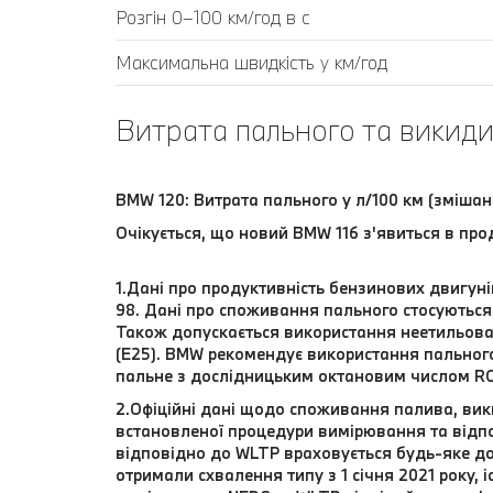
Розгін 0–100 км/год в с
Максимальна швидкість у км/год
Витрата пального та викиди
BMW 120: Витрата пального у л/100 км (змішан
Очікується, що новий BMW 116 з'явиться в про
1.Дані про продуктивність бензинових двигун
98. Дані про споживання пального стосуються 
Також допускається використання неетильова
(E25). BMW рекомендує використання пальног
пальне з дослідницьким октановим числом RO
2.Офіційні дані щодо споживання палива, вики
встановленої процедури вимірювання та відпо
відповідно до WLTP враховується будь-яке до
отримали схвалення типу з 1 січня 2021 року,