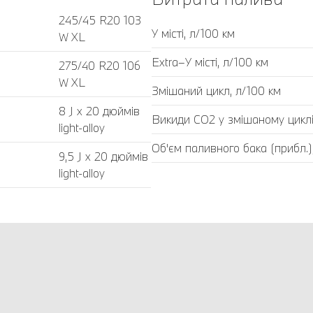
245/45 R20 103
У місті, л/100 км
W XL
Extra–У місті, л/100 км
275/40 R20 106
W XL
Змішаний цикл, л/100 км
8 J x 20 дюймів
Викиди CO2 у змішаному циклі,
light-alloy
Об'єм паливного бака (прибл.)
9,5 J x 20 дюймів
light-alloy