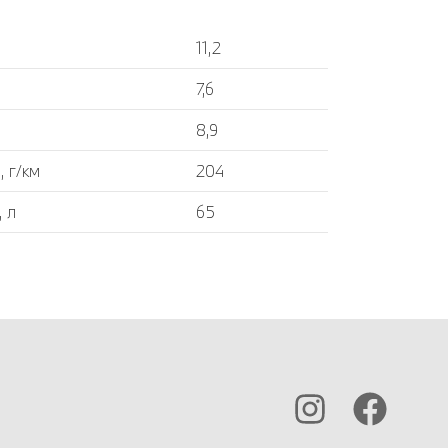
11,2
7,6
8,9
 г/км
204
, л
65