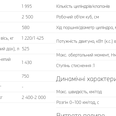
1 995
Кількість циліндрів/клапанів
2 500
Робочий об'єм куб, cм
580
Хід поршня/діаметр циліндра,
ісь, кг
1 220/1 425
Потужність двигуна, кВт (к.с.) в
ий дах), л
525
Макс. обертальний момент, Нм
днятий
1 430
Ступінь стиснення :1
750
Динамічні характер
г
-
Макс. швидкість, км/год
кг
2 400-2 000
Розгін 0–100 км/год, с
Витрата палива