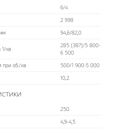
6/4
2 998
 мм
94,6/82,0
285 (387)/5 800-
 1/хв
6 500
 при об./хв
500/1 900-5 000
10,2
истики
250
4,9-4,5