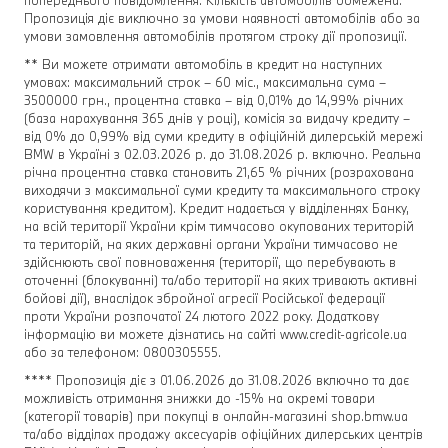
Пропозиція діє виключно за умови наявності автомобілів або за
умови замовлення автомобілів протягом строку дії пропозиції.
** Ви можете отримати автомобіль в кредит на наступних
умовах: максимальний строк – 60 міс., максимальна сума –
3500000 грн., процентна ставка – від 0,01% до 14,99% річних
(база нарахування 365 днів у році), комісія за видачу кредиту –
від 0% до 0,99% від суми кредиту в офіційній дилерській мережі
BMW в Україні з 02.03.2026 р. до 31.08.2026 р. включно. Реальна
річна процентна ставка становить 21,65 % річних (розрахована
виходячи з максимальної суми кредиту та максимального строку
користування кредитом). Кредит надається у відділеннях Банку,
на всій території України крім тимчасово окупованих територій
та територій, на яких державні органи України тимчасово не
здійснюють свої повноваження (території, що перебувають в
оточенні (блокуванні) та/або території на яких тривають активні
бойові дії), внаслідок збройної агресії Російської федерації
проти України розпочатої 24 лютого 2022 року. Додаткову
інформацію ви можете дізнатись на сайті www.credit-agricole.ua
або за телефоном: 0800305555.
**** Пропозиція діє з 01.06.2026 до 31.08.2026 включно та дає
можливість отримання знижки до -15% на окремі товари
(категорії товарів) при покупці в онлайн-магазині shop.bmw.ua
та/або відділах продажу аксесуарів офіційних дилерських центрів