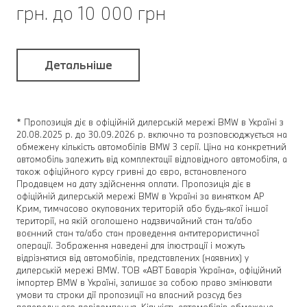
грн. до 10 000 грн
Детальніше
* Пропозиція діє в офіційній дилерській мережі BMW в Україні з
20.08.2025 р. до 30.09.2026 р. включно та розповсюджується на
обмежену кількість автомобілів BMW 3 серії. Ціна на конкретний
автомобіль залежить від комплектації відповідного автомобіля, а
також офіційного курсу гривні до євро, встановленого
Продавцем на дату здійснення оплати. Пропозиція діє в
офіційній дилерській мережі BMW в Україні за винятком АР
Крим, тимчасово окупованих територій або будь-якої іншої
території, на якій оголошено надзвичайний стан та/або
воєнний стан та/або стан проведення антитерористичної
операції. Зображення наведені для ілюстрації і можуть
відрізнятися від автомобілів, представлених (наявних) у
дилерській мережі BMW. ТОВ «АВТ Баварія Україна», офіційний
імпортер BMW в Україні, залишає за собою право змінювати
умови та строки дії пропозиції на власний розсуд без
попереднього повідомлення. Кількість автомобілів обмежена.